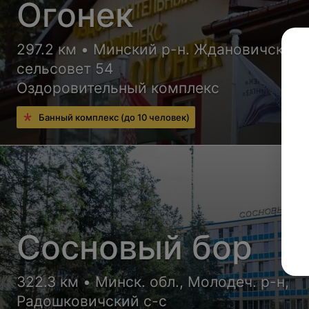
Огонек
297.2 км • Минский р-н. Ждановичский
сельсовет 54
Оздоровительный комплекс
Банный комплекс (до 10 человек)
Сосновый бор
322.3 км • Минск. обл., Молодеч. р-н,
Радошковичский c-с