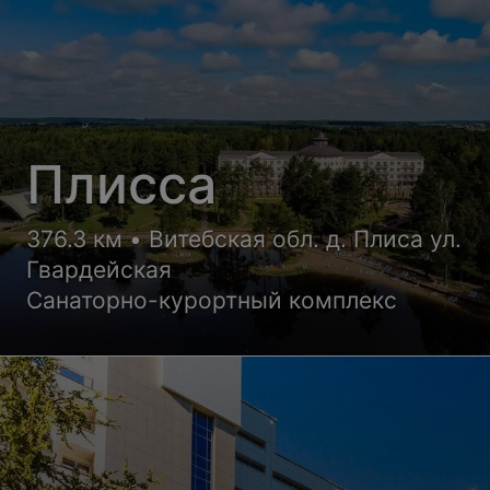
Плисса
376.3 км • Витебская обл. д. Плиса ул.
Гвардейская
Санаторно-курортный комплекс