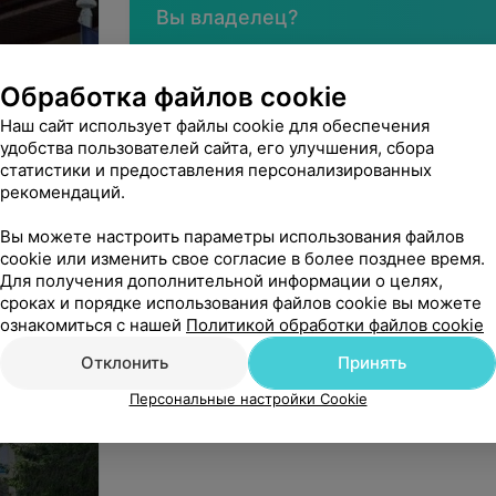
Вы владелец?
Обработка файлов cookie
Наш сайт использует файлы cookie для обеспечения
Нашли ошибку?
удобства пользователей сайта, его улучшения, сбора
статистики и предоставления персонализированных
рекомендаций.
Вы можете настроить параметры использования файлов
Филиал ОАО «Гомсельмаш» сана
cookie или изменить свое согласие в более позднее время.
Для получения дополнительной информации о целях,
Юридический адрес: Гомельская обл.,Гомельск
сроках и порядке использования файлов cookie вы можете
УНП: 400051751
ознакомиться с нашей
Политикой обработки файлов cookie
На правах рекламы
Отклонить
Принять
Персональные настройки Cookie