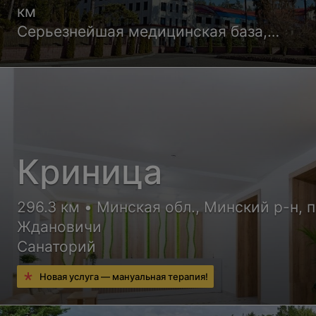
км
Серьезнейшая медицинская база,
квалифицированные врачи и уютные но
корпусов санатория обеспечат Вам
высококлассный отдых с пользой для
здоровья
Криница
296.3 км • Минская обл., Минский р-н, п
Ждановичи
Санаторий
Новая услуга — мануальная терапия!