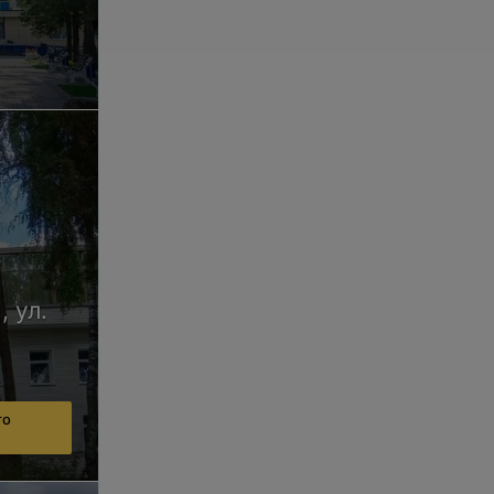
, ул.
го