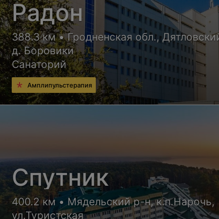
Радон
388.3 км • Гродненская обл., Дятловский
д. Боровики
Санаторий
Амплипульстерапия
Спутник
400.2 км • Мядельский р-н, к.п.Нарочь,
ул.Туристская