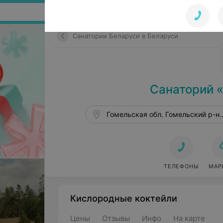
Поиск по сайту
Санатории Беларуси в Беларуси
Санаторий 
Гомельская обл. Гомельский р-н 
ТЕЛЕФОНЫ
МАР
Кислородные коктейли
Цены
Отзывы
Инфо
На карте