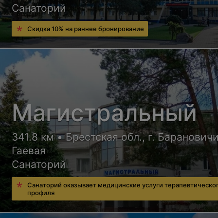
Санаторий
Скидка 10% на раннее бронирование
Магистральный
341.8 км • Брестская обл., г. Барановичи
Гаевая
Санаторий
Санаторий оказывает медицинские услуги терапевтическо
профиля