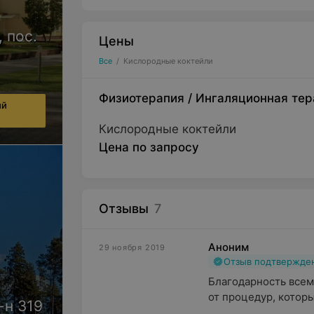
 пос.
Цены
Все
/
Кислородные коктейли
Физиотерапия
/
Ингаляционная тер
ий
Кислородные коктейли
Цена по запросу
Отзывы
7
Аноним
29 ноября 2019
Отзыв подтвержде
Благодарность всем 
от процедур, которы
-н 319