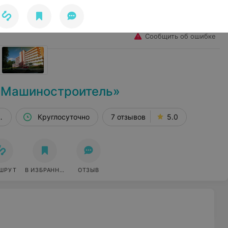
Избранное
Войти
Сообщить об ошибке
«Машиностроитель»
ур. Чёнки
Круглосуточно
7 отзывов
5.0
ШРУТ
В ИЗБРАННОЕ
ОТЗЫВ