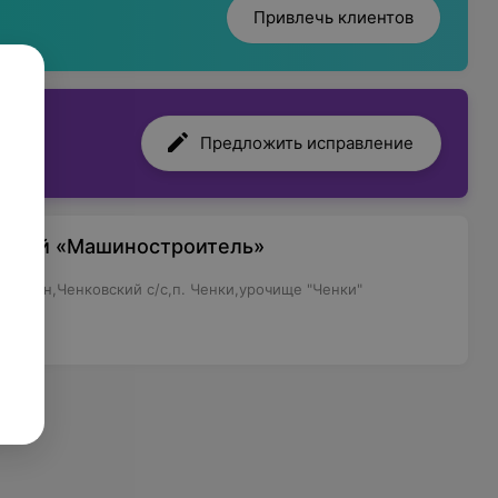
Привлечь клиентов
Предложить исправление
торий «Машиностроитель»
ий р-н,Ченковский с/с,п. Ченки,урочище "Ченки"