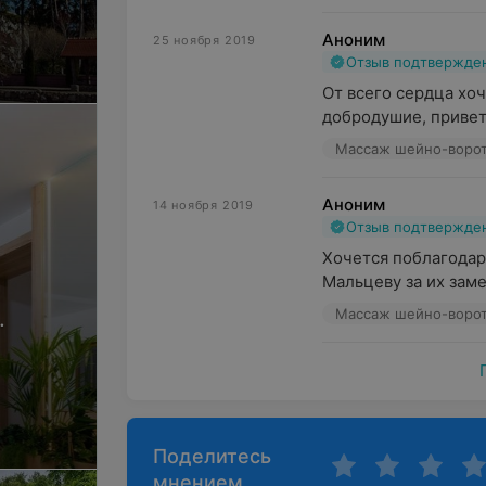
Аноним
25 ноября 2019
Отзыв подтвержде
мера
От всего сердца хоч
добродушие, приветл
Массаж шейно-ворот
Аноним
14 ноября 2019
Отзыв подтвержде
Хочется поблагодар
Мальцеву за их зам
.
Массаж шейно-ворот
Поделитесь
мнением