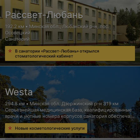
Рассвет-Любань
192.2 км • Минская обл., Любанский р-н, пос.
Осовецкий
Санаторий
В санатории «Рассвет-Любань» открылся
стоматологический кабинет
Westa
294.8 км • Минская обл. Дзержинский р-н 319 км
Серьезнейшая медицинская база, квалифицированные
врачи и уютные номера корпусов санатория обеспечат
Вам высококлассный отдых с пользой для здоровья
Новые косметологические услуги