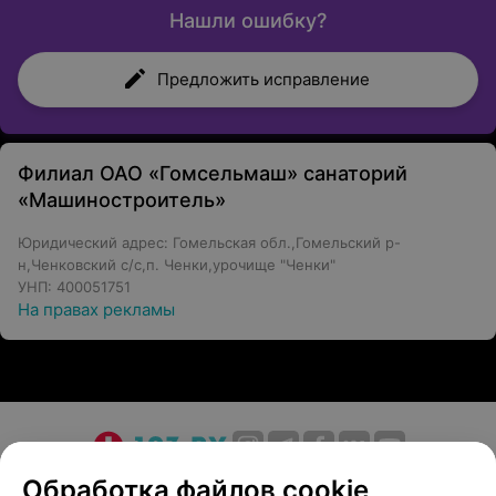
Нашли ошибку?
Предложить исправление
Филиал ОАО «Гомсельмаш» санаторий
«Машиностроитель»
Юридический адрес: Гомельская обл.,Гомельский р-
н,Ченковский с/с,п. Ченки,урочище "Ченки"
УНП: 400051751
На правах рекламы
О проекте
Новости проекта
Размещение рекламы
Обработка файлов cookie