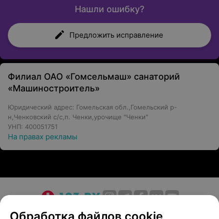
Нашли ошибку?
Предложить исправление
Филиал ОАО «Гомсельмаш» санаторий
«Машиностроитель»
Юридический адрес: Гомельская обл.,Гомельский р-
н,Ченковский с/с,п. Ченки,урочище "Ченки"
УНП: 400051751
На правах рекламы
О проекте
Новости проекта
Размещение рекламы
Обработка файлов cookie