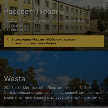
Рассвет-Любань
192.2 км • Минская обл., Любанский р-н, пос.
Осовецкий
Санаторий
В санатории «Рассвет-Любань» открылся
стоматологический кабинет
Westa
294.8 км • Минская обл. Дзержинский р-н 319 км
Серьезнейшая медицинская база, квалифицированные
врачи и уютные номера корпусов санатория обеспечат
Вам высококлассный отдых с пользой для здоровья